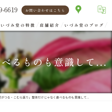
9-6619
お問い合わせはこちら
いづみ堂の特徴
店舗紹介
いづみ堂のブログ
矯正
代表あいさつ
腰痛
るものも意識して...
肩こり
首
眼精疲労
足がつる・こむら返り」整体だけじゃなく食べるものも意識して...