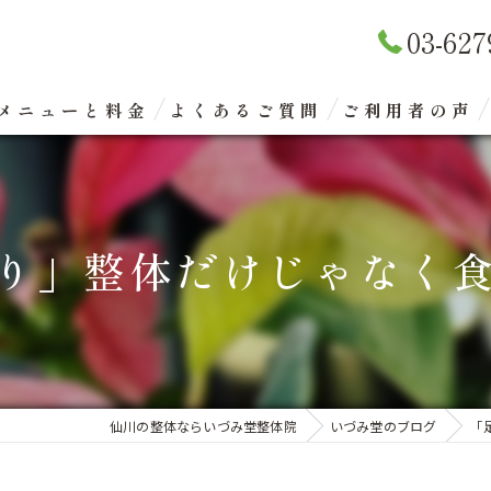
03-627
メニューと料金
よくあるご質問
ご利用者の声
リラクゼーションマッサージ
整体矯正（骨盤矯正）
り」整体だけじゃなく食べ
眼精疲労改善コース
エクスケアトレーニング
仙川の整体ならいづみ堂整体院
いづみ堂のブログ
「