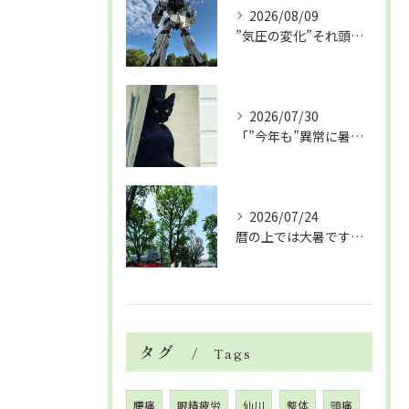
2026/08/09
”気圧の変化”それ頭痛の”たね”ですよ「眼精疲労改善コース」
2026/07/30
「”今年も”異常に暑い夏」酷暑+冷房＝夏風邪、腰痛、ひざの痛...
2026/07/24
暦の上では大暑です！腰痛や肩こりから来る頭痛
タグ
Tags
腰痛
眼精疲労
仙川
整体
頭痛