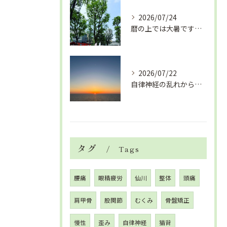
2026/07/24
暦の上では大暑です！腰痛や肩こりから来る頭痛
2026/07/22
自律神経の乱れから生活習慣病、血液循環の滞り
タグ
Tags
腰痛
眼精疲労
仙川
整体
頭痛
肩甲骨
股関節
むくみ
骨盤矯正
慢性
歪み
自律神経
猫背