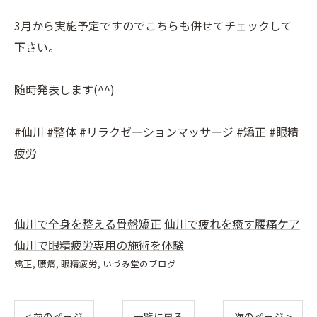
3月から実施予定ですのでこちらも併せてチェックして
下さい。
随時発表します(^^)
#仙川 #整体 #リラクゼーションマッサージ #矯正 #眼精
疲労
仙川で全身を整える骨盤矯正
仙川で疲れを癒す腰痛ケア
仙川で眼精疲労専用の施術を体験
矯正
腰痛
眼精疲労
いづみ堂のブログ
< 前のページ
一覧に戻る
次のページ >