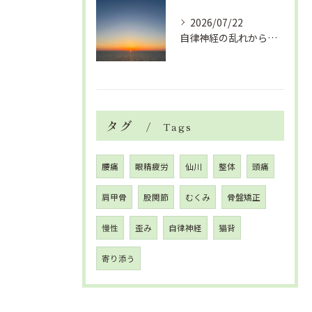
2026/07/22
自律神経の乱れから生活習慣病、血液循環の滞り
タグ
Tags
腰痛
眼精疲労
仙川
整体
頭痛
肩甲骨
股関節
むくみ
骨盤矯正
慢性
歪み
自律神経
猫背
寄り添う