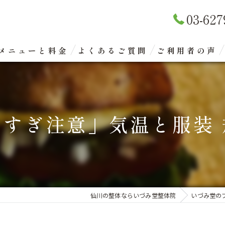
03-627
メニューと料金
よくあるご質問
ご利用者の声
リラクゼーションマッサージ
整体矯正（骨盤矯正）
すぎ注意」気温と服装
眼精疲労改善コース
エクスケアトレーニング
仙川の整体ならいづみ堂整体院
いづみ堂の