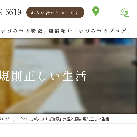
9-6619
お問い合わせはこちら
いづみ堂の特徴
店舗紹介
いづみ堂のブログ
矯正
代表あいさつ
腰痛
 規則正しい生活
肩こり
首
眼精疲労
ブログ
「体に力が入りすぎ注意」気温と服装 規則正しい生活