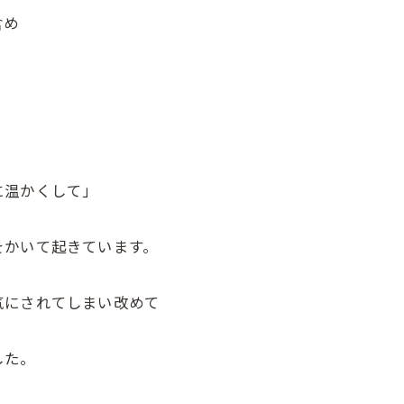
含め
に温かくして」
をかいて起きています。
気にされてしまい改めて
した。