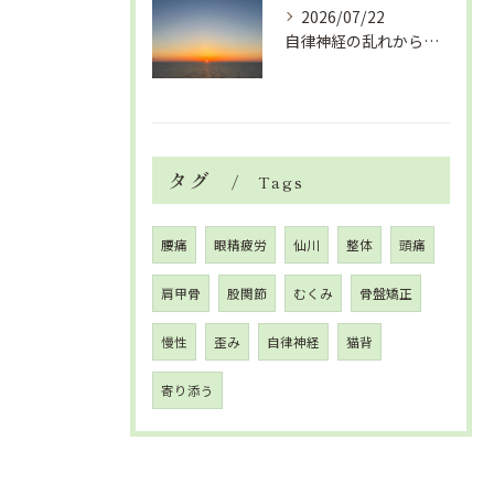
2026/07/22
自律神経の乱れから生活習慣病、血液循環の滞り
タグ
Tags
腰痛
眼精疲労
仙川
整体
頭痛
肩甲骨
股関節
むくみ
骨盤矯正
慢性
歪み
自律神経
猫背
寄り添う