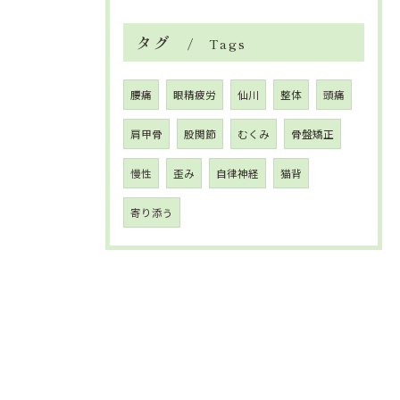
タグ
Tags
腰痛
眼精疲労
仙川
整体
頭痛
肩甲骨
股関節
むくみ
骨盤矯正
慢性
歪み
自律神経
猫背
寄り添う