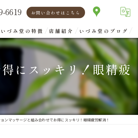
9-6619
お問い合わせはこちら
いづみ堂の特徴
店舗紹介
いづみ堂のブログ
矯正
代表あいさつ
お得にスッキリ！眼精疲
腰痛
肩こり
首
眼精疲労
ションマッサージと組み合わせでお得にスッキリ！眼精疲労解消！