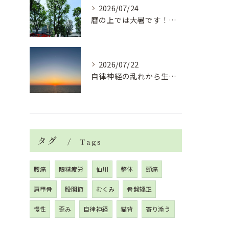
2026/07/24
暦の上では大暑です！腰痛や肩こりから来る頭痛
2026/07/22
自律神経の乱れから生活習慣病、血液循環の滞り
タグ
Tags
腰痛
眼精疲労
仙川
整体
頭痛
肩甲骨
股関節
むくみ
骨盤矯正
慢性
歪み
自律神経
猫背
寄り添う