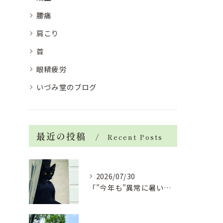
腰痛
肩こり
首
眼精疲労
いづみ堂のブログ
最近の投稿
Recent Posts
2026/07/30
「”今年も”異常に暑い夏」酷暑+冷房＝夏風邪、腰痛、ひざの痛...