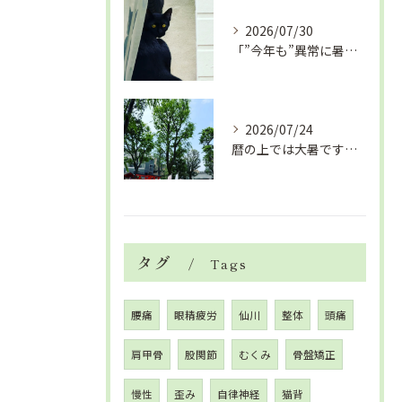
2026/07/30
「”今年も”異常に暑い夏」酷暑+冷房＝夏風邪、腰痛、ひざの痛...
2026/07/24
暦の上では大暑です！腰痛や肩こりから来る頭痛
タグ
Tags
腰痛
眼精疲労
仙川
整体
頭痛
肩甲骨
股関節
むくみ
骨盤矯正
慢性
歪み
自律神経
猫背