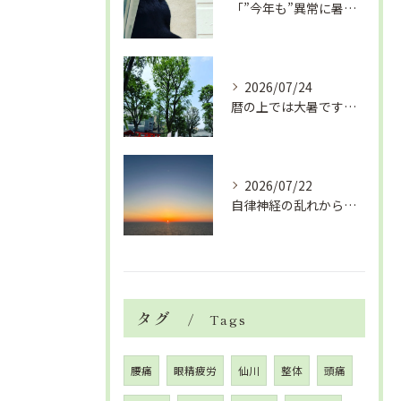
「”今年も”異常に暑い夏」酷暑+冷房＝夏風邪、腰痛、ひざの痛...
2026/07/24
暦の上では大暑です！腰痛や肩こりから来る頭痛
2026/07/22
自律神経の乱れから生活習慣病、血液循環の滞り
タグ
Tags
腰痛
眼精疲労
仙川
整体
頭痛