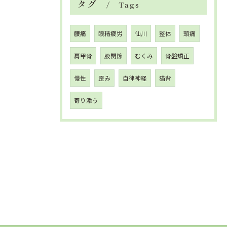
タグ
Tags
腰痛
眼精疲労
仙川
整体
頭痛
肩甲骨
股関節
むくみ
骨盤矯正
慢性
歪み
自律神経
猫背
寄り添う