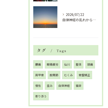
2026/07/22
自律神経の乱れから生活習慣病、血液循環の滞り
タグ
Tags
腰痛
眼精疲労
仙川
整体
頭痛
肩甲骨
股関節
むくみ
骨盤矯正
慢性
歪み
自律神経
猫背
寄り添う