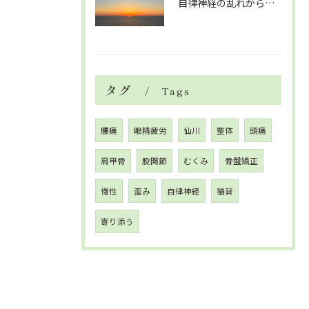
自律神経の乱れから生活習慣病、血液循環の滞り
タグ
Tags
腰痛
眼精疲労
仙川
整体
頭痛
肩甲骨
股関節
むくみ
骨盤矯正
慢性
歪み
自律神経
猫背
寄り添う