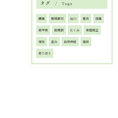
タグ
Tags
腰痛
眼精疲労
仙川
整体
頭痛
肩甲骨
股関節
むくみ
骨盤矯正
慢性
歪み
自律神経
猫背
寄り添う