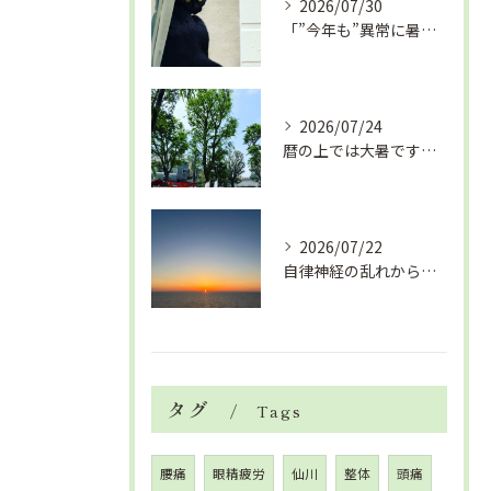
2026/07/30
「”今年も”異常に暑い夏」酷暑+冷房＝夏風邪、腰痛、ひざの痛...
2026/07/24
暦の上では大暑です！腰痛や肩こりから来る頭痛
2026/07/22
自律神経の乱れから生活習慣病、血液循環の滞り
タグ
Tags
腰痛
眼精疲労
仙川
整体
頭痛