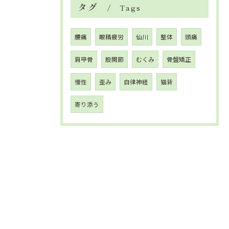
タグ
Tags
腰痛
眼精疲労
仙川
整体
頭痛
肩甲骨
股関節
むくみ
骨盤矯正
慢性
歪み
自律神経
猫背
寄り添う