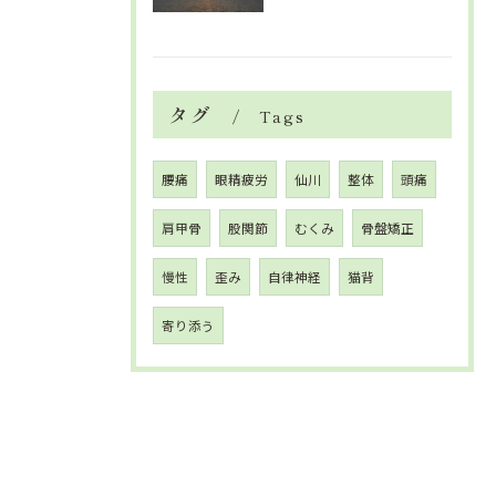
タグ
Tags
腰痛
眼精疲労
仙川
整体
頭痛
肩甲骨
股関節
むくみ
骨盤矯正
慢性
歪み
自律神経
猫背
寄り添う