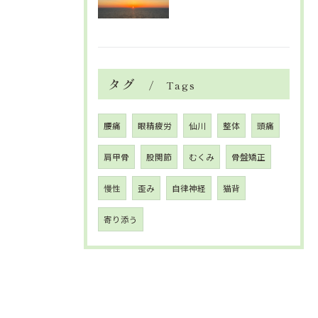
タグ
Tags
腰痛
眼精疲労
仙川
整体
頭痛
肩甲骨
股関節
むくみ
骨盤矯正
慢性
歪み
自律神経
猫背
寄り添う