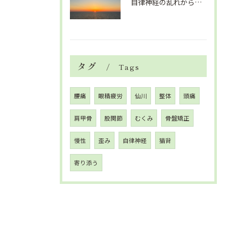
自律神経の乱れから生活習慣病、血液循環の滞り
タグ
Tags
腰痛
眼精疲労
仙川
整体
頭痛
肩甲骨
股関節
むくみ
骨盤矯正
慢性
歪み
自律神経
猫背
寄り添う