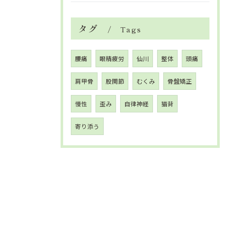
タグ
Tags
腰痛
眼精疲労
仙川
整体
頭痛
肩甲骨
股関節
むくみ
骨盤矯正
慢性
歪み
自律神経
猫背
寄り添う