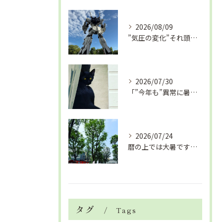
2026/08/09
”気圧の変化”それ頭痛の”たね”ですよ「眼精疲労改善コース」
2026/07/30
「”今年も”異常に暑い夏」酷暑+冷房＝夏風邪、腰痛、ひざの痛...
2026/07/24
暦の上では大暑です！腰痛や肩こりから来る頭痛
タグ
Tags