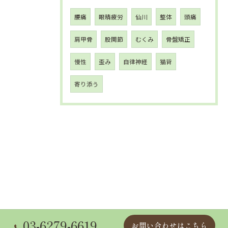
腰痛
眼精疲労
仙川
整体
頭痛
肩甲骨
股関節
むくみ
骨盤矯正
慢性
歪み
自律神経
猫背
寄り添う
03-6279-6619
お問い合わせはこちら