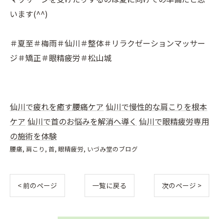
います(^^)
＃夏至＃梅雨＃仙川＃整体＃リラクゼーションマッサー
ジ＃矯正＃眼精疲労＃松山城
仙川で疲れを癒す腰痛ケア
仙川で慢性的な肩こりを根本
ケア
仙川で首のお悩みを解消へ導く
仙川で眼精疲労専用
の施術を体験
腰痛
肩こり
首
眼精疲労
いづみ堂のブログ
< 前のページ
一覧に戻る
次のページ >