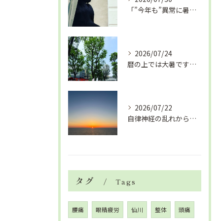
「”今年も”異常に暑い夏」酷暑+冷房＝夏風邪、腰痛、ひざの痛...
2026/07/24
暦の上では大暑です！腰痛や肩こりから来る頭痛
2026/07/22
自律神経の乱れから生活習慣病、血液循環の滞り
タグ
Tags
腰痛
眼精疲労
仙川
整体
頭痛