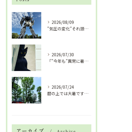
2026/08/09
”気圧の変化”それ頭痛の”たね”ですよ「眼精疲労改善コース」
2026/07/30
「”今年も”異常に暑い夏」酷暑+冷房＝夏風邪、腰痛、ひざの痛...
2026/07/24
暦の上では大暑です！腰痛や肩こりから来る頭痛
アーカイブ
Archive