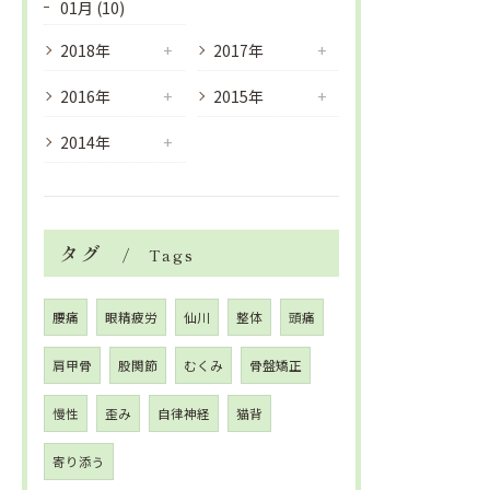
01月 (10)
2018年
2017年
2016年
2015年
2014年
タグ
Tags
腰痛
眼精疲労
仙川
整体
頭痛
肩甲骨
股関節
むくみ
骨盤矯正
慢性
歪み
自律神経
猫背
寄り添う