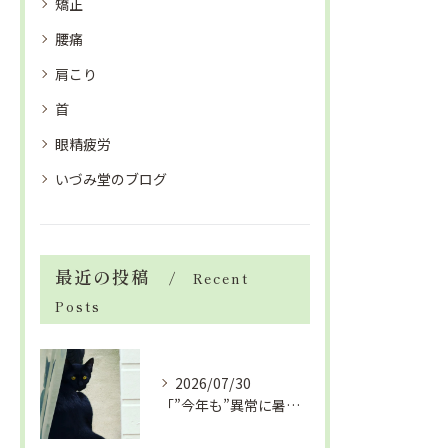
矯正
腰痛
肩こり
首
眼精疲労
いづみ堂のブログ
最近の投稿
Recent
Posts
2026/07/30
「”今年も”異常に暑い夏」酷暑+冷房＝夏風邪、腰痛、ひざの痛...