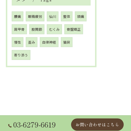
腰痛
眼精疲労
仙川
整体
頭痛
肩甲骨
股関節
むくみ
骨盤矯正
慢性
歪み
自律神経
猫背
寄り添う
03-6279-6619
お問い合わせはこちら