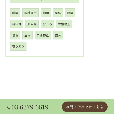
腰痛
眼精疲労
仙川
整体
頭痛
肩甲骨
股関節
むくみ
骨盤矯正
慢性
歪み
自律神経
猫背
寄り添う
03-6279-6619
お問い合わせはこちら