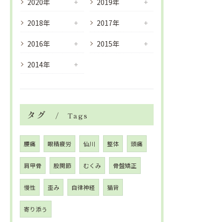
2020年
2019年
2018年
2017年
2016年
2015年
2014年
タグ
Tags
腰痛
眼精疲労
仙川
整体
頭痛
肩甲骨
股関節
むくみ
骨盤矯正
慢性
歪み
自律神経
猫背
寄り添う