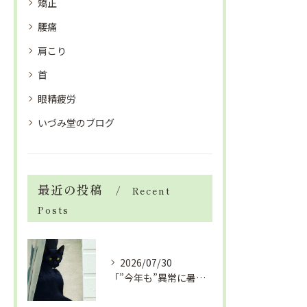
矯正
腰痛
肩こり
首
眼精疲労
いづみ堂のブログ
最近の投稿
Recent
Posts
2026/07/30
「”今年も”異常に暑い夏」酷暑+冷房＝夏風邪、腰痛、ひざの痛...