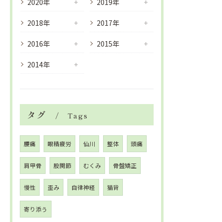
2020年
2019年
2018年
2017年
2016年
2015年
2014年
タグ
Tags
腰痛
眼精疲労
仙川
整体
頭痛
肩甲骨
股関節
むくみ
骨盤矯正
慢性
歪み
自律神経
猫背
寄り添う