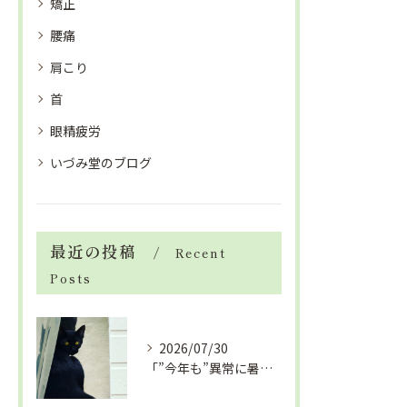
矯正
腰痛
肩こり
首
眼精疲労
いづみ堂のブログ
最近の投稿
Recent
Posts
2026/07/30
「”今年も”異常に暑い夏」酷暑+冷房＝夏風邪、腰痛、ひざの痛...