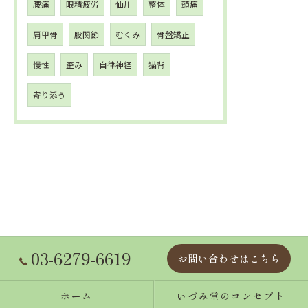
腰痛
眼精疲労
仙川
整体
頭痛
肩甲骨
股関節
むくみ
骨盤矯正
慢性
歪み
自律神経
猫背
寄り添う
03-6279-6619
お問い合わせはこちら
ホーム
いづみ堂のコンセプト