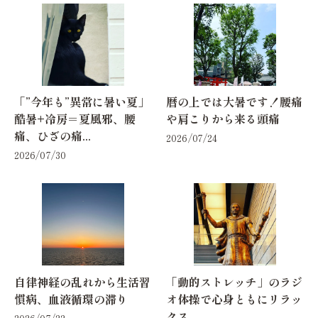
「”今年も”異常に暑い夏」
暦の上では大暑です！腰痛
酷暑+冷房＝夏風邪、腰
や肩こりから来る頭痛
痛、ひざの痛...
2026/07/24
2026/07/30
自律神経の乱れから生活習
「動的ストレッチ」のラジ
慣病、血液循環の滞り
オ体操で心身ともにリラッ
クス
2026/07/22