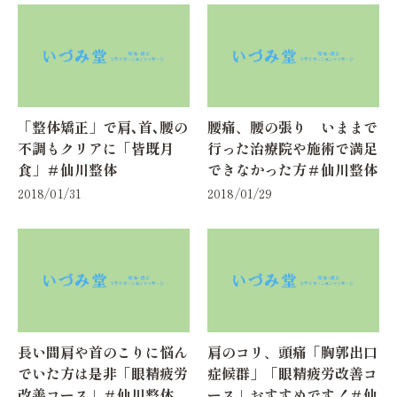
「整体矯正」で肩､首､腰の
腰痛、腰の張り いままで
不調もクリアに「皆既月
行った治療院や施術で満足
食」＃仙川整体
できなかった方＃仙川整体
2018/01/31
2018/01/29
長い間肩や首のこりに悩ん
肩のコリ、頭痛「胸郭出口
でいた方は是非「眼精疲労
症候群」「眼精疲労改善コ
改善コース」＃仙川整体
ース」おすすめです！＃仙