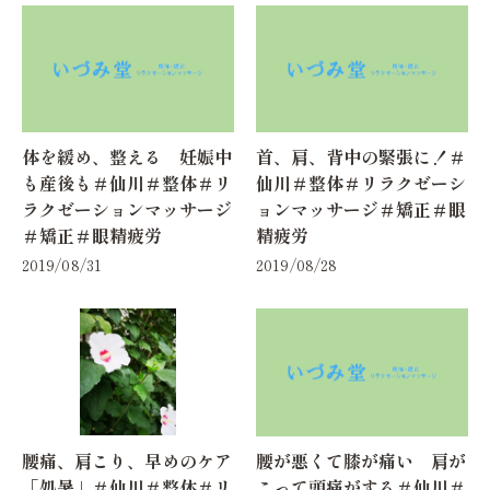
体を緩め、整える 妊娠中
首、肩、背中の緊張に！＃
も産後も＃仙川＃整体＃リ
仙川＃整体＃リラクゼーシ
ラクゼーションマッサージ
ョンマッサージ＃矯正＃眼
＃矯正＃眼精疲労
精疲労
2019/08/31
2019/08/28
腰痛、肩こり、早めのケア
腰が悪くて膝が痛い 肩が
「処暑」＃仙川＃整体＃リ
こって頭痛がする＃仙川＃