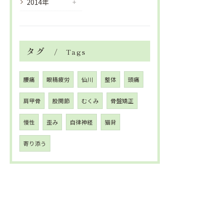
2014年
タグ
Tags
腰痛
眼精疲労
仙川
整体
頭痛
肩甲骨
股関節
むくみ
骨盤矯正
慢性
歪み
自律神経
猫背
寄り添う