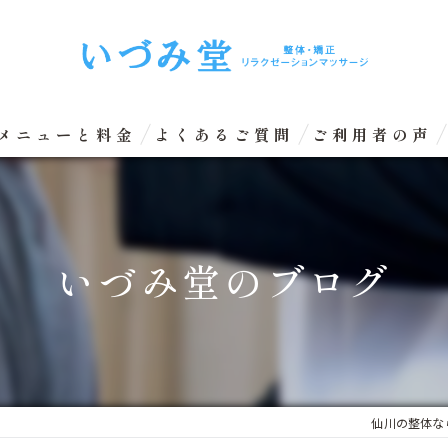
メニューと料金
よくあるご質問
ご利用者の声
リラクゼーションマッサージ
整体矯正（骨盤矯正）
いづみ堂のブログ
眼精疲労改善コース
エクスケアトレーニング
仙川の整体な