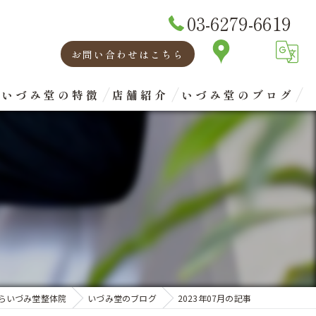
03-6279-6619
お問い合わせはこちら
いづみ堂の特徴
店舗紹介
いづみ堂のブログ
矯正
代表あいさつ
腰痛
肩こり
首
眼精疲労
らいづみ堂整体院
いづみ堂のブログ
2023年07月の記事