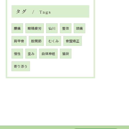
タグ
Tags
腰痛
眼精疲労
仙川
整体
頭痛
肩甲骨
股関節
むくみ
骨盤矯正
慢性
歪み
自律神経
猫背
寄り添う