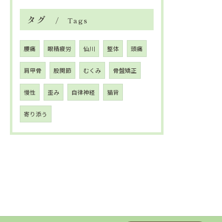
タグ
Tags
腰痛
眼精疲労
仙川
整体
頭痛
肩甲骨
股関節
むくみ
骨盤矯正
慢性
歪み
自律神経
猫背
寄り添う