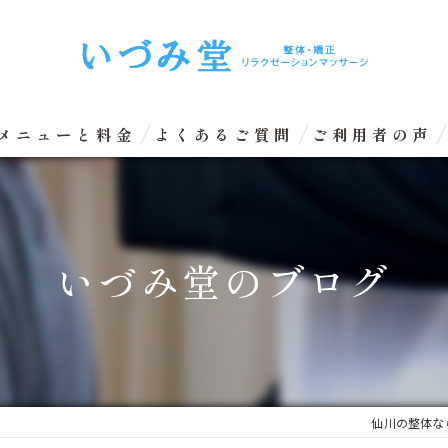
メニューと料金
よくあるご質問
ご利用者の声
リラクゼーションマッサージ
整体矯正（骨盤矯正）
いづみ堂のブログ
眼精疲労改善コース
エクスケアトレーニング
仙川の整体な