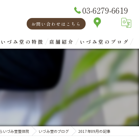
03-6279-6619
お問い合わせはこちら
いづみ堂の特徴
店舗紹介
いづみ堂のブログ
矯正
代表あいさつ
腰痛
肩こり
首
眼精疲労
らいづみ堂整体院
いづみ堂のブログ
2017年09月の記事